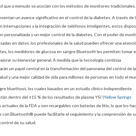
dad que a menudo se asocian con los métodos de monitoreo tradicionales.
ntan un avance significativo en el control de la diabetes. A través de l
in interrupciones y la integración de teléfonos inteligentes, estos dispos
n personalizada y un mejor control de la diabetes. Con el poder de monit
sadas en datos, los profesionales de la salud pueden ofrecer una atenc
etes, los medidores de glucosa en sangre Bluetooth les permiten tomar e
ejorar su bienestar general. A medida que la tecnología continúa
án un papel central en la transformación del panorama del control de la
alud y una mejor calidad de vida para millones de personas en todo el mu
re bluethoot, los cuales basados en un estudio clínico independiente
tán dentro del ±15 % de los resultados de plasma YSI (
Yellow Springs
actuales de la FDA y son recargables con baterías de litio, lo que los h
re con Bluetooth® puede facilitarle el seguimiento y la comprensión de s
control de su salud.