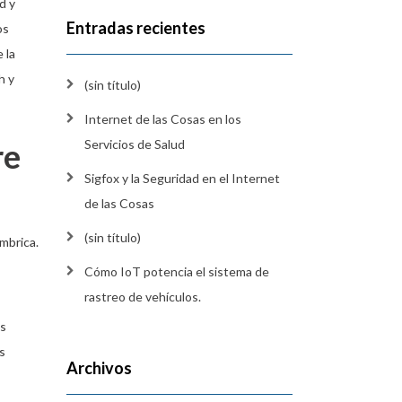
d y
Entradas recientes
os
 la
h y
(sin título)
Internet de las Cosas en los
re
Servicios de Salud
Sigfox y la Seguridad en el Internet
de las Cosas
(sin título)
mbrica.
Cómo IoT potencia el sistema de
rastreo de vehículos.
es
s
Archivos