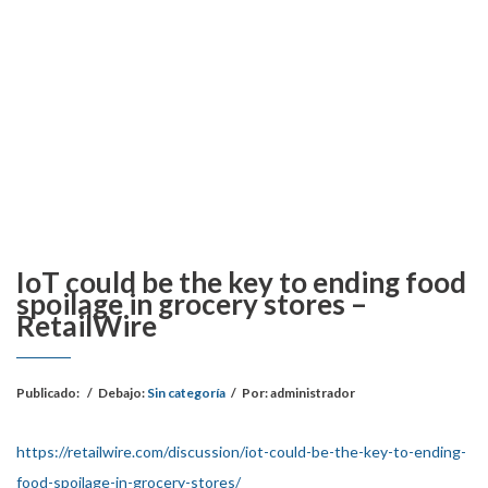
IoT could be the key to ending food
spoilage in grocery stores –
RetailWire
Publicado:
/
Debajo:
Sin categoría
/
Por:
administrador
https://retailwire.com/discussion/iot-could-be-the-key-to-ending-
food-spoilage-in-grocery-stores/