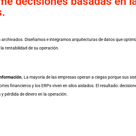
ome decisiones basadas en l
s.
n archivados. Diseñamos e integramos arquitecturas de datos que optim
a rentabilidad de su operación.
 información.
La mayoría de las empresas operan a ciegas porque sus si
ortes financieros y los ERPs viven en silos aislados. El resultado: decision
y pérdida de dinero en la operación.